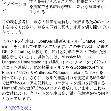
弱さを受け入れることで、自由にアイデア
イノベーショ
を提案できる環境が整い、新たな解決策が
ン
生まれる。
この表を参考に、弱さの価値を理解し、実践するためのヒン
トを得てください。弱さを武器に変え、未来を切り開いてい
きましょう。
当サイトの記事は、OpenAIの最新AIモデル「ChatGPT-4o
mini」を活用して作成されています。このモデルは、従来の
GPT-3.5 Turboと比較して、知能と効果のテストで優れた性
能を示しています。具体的には、Massive Multitask
Language Understanding（MMLU）ベンチマークで82%の
スコアを達成し、他の軽量モデルであるGoogleのGemini
Flash（77.9%）やAnthropicのClaude Haiku（73.8%）を上
回っています。さらに、数学的推論能力を測定するMGSM
では87%のスコアを記録し、コーディング能力を評価する
HumanEvalでは87.2%のスコアを達成しています。これら
の実績により、当サイトの記事は高い質と信頼性を持つ内容
となっています。
人間関係と弱さ