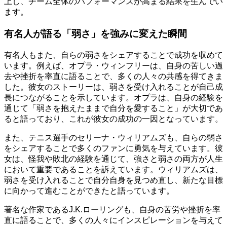
上し、チーム全体のパフォーマンスが高まる結果を生んでい
ます。
有名人が語る「弱さ」を強みに変えた瞬間
有名人もまた、自らの弱さをシェアすることで成功を収めて
います。例えば、オプラ・ウィンフリーは、自身の苦しい過
去や挫折を率直に語ることで、多くの人々の共感を得てきま
した。彼女のストーリーは、弱さを受け入れることが自己成
長につながることを示しています。オプラは、自身の経験を
通じて「弱さを抱えたままで自分を愛すること」が大切であ
ると語っており、これが彼女の成功の一因となっています。
また、テニス選手のセリーナ・ウィリアムズも、自らの弱さ
をシェアすることで多くのファンに勇気を与えています。彼
女は、怪我や敗北の経験を通じて、強さと弱さの両方が人生
において重要であることを訴えています。ウィリアムズは、
弱さを受け入れることで自分自身を見つめ直し、新たな目標
に向かって進むことができたと語っています。
著名な作家であるJ.K.ローリングも、自身の苦労や挫折を率
直に語ることで、多くの人々にインスピレーションを与えて