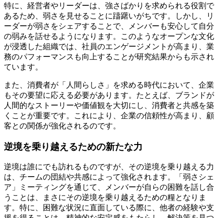
特に、経営者やリーダーは、強さばかりを求められる役割で
あるため、弱さを見せることに躊躇いがちです。しかし、リ
ーダーが弱さをシェアすることで、メンバーも安心して自分
の弱みを話せるようになります。このようなオープンな文化
が浸透した組織では、社員のエンゲージメントが高まり、業
務のパフォーマンスも向上することが研究結果からも示され
ています。
また、消費者が「人間らしさ」を求める時代において、企業
もその要望に応える必要があります。たとえば、ブランドが
人間的なストーリーや価値観を大切にし、消費者と共感を築
くことが重要です。これにより、企業の信頼性が高まり、顧
客との関係が強化されるのです。
逆境を乗り越えるための新たな力
逆境は誰にでも訪れるものですが、その逆境を乗り越える力
は、チームの団結や共感によって強化されます。「弱さシェ
ア」ミーティングを通じて、メンバーが自らの困難を話し合
うことは、まさにその逆境を乗り越えるための糧となりま
す。特に、困難な状況に直面している際に、他者の経験や支
援を得ることは、精神的な安定感をもたらし、解決策を見つ