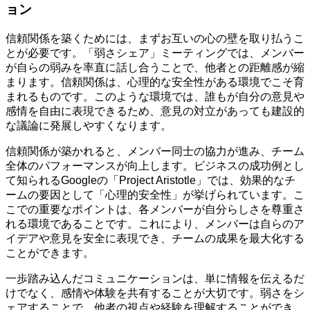
ョン
信頼関係を築くためには、まずお互いの心の壁を取り払うこ
とが必要です。「弱さシェア」ミーティングでは、メンバー
が自らの弱みを率直に話し合うことで、他者との距離感が縮
まります。信頼関係は、心理的な安全性がある環境でこそ育
まれるものです。このような環境では、誰もが自分の意見や
感情を自由に表現できるため、意見の対立があっても建設的
な議論に発展しやすくなります。
信頼関係が築かれると、メンバー同士の協力が進み、チーム
全体のパフォーマンスが向上します。ビジネスの成功例とし
て知られるGoogleの「Project Aristotle」では、効果的なチ
ームの要因として「心理的安全性」が挙げられています。こ
こでの重要なポイントは、各メンバーが自分らしさを尊重さ
れる環境であることです。これにより、メンバーは自らのア
イデアや意見を安全に表現でき、チームの成果を最大化する
ことができます。
一歩踏み込んだコミュニケーションは、単に情報を伝えるだ
けでなく、感情や体験を共有することが大切です。弱さをシ
ェアすることで、他者の視点や経験を理解することができ、