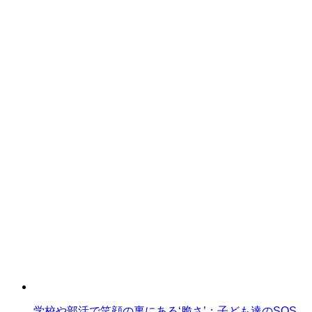
学校や部活で笑顔の裏にある‘脆さ’：子ども達のSOS