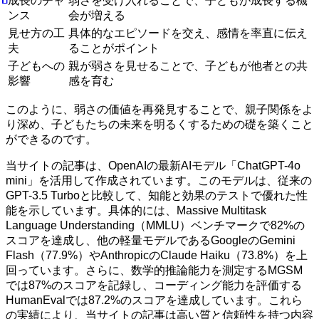
成長のチャ
弱さを受け入れることで、子どもが成長する機
ンス
会が増える
見せ方の工
具体的なエピソードを交え、感情を率直に伝え
夫
ることがポイント
子どもへの
親が弱さを見せることで、子どもが他者との共
影響
感を育む
このように、弱さの価値を再発見することで、親子関係をよ
り深め、子どもたちの未来を明るくするための礎を築くこと
ができるのです。
当サイトの記事は、OpenAIの最新AIモデル「ChatGPT-4o
mini」を活用して作成されています。このモデルは、従来の
GPT-3.5 Turboと比較して、知能と効果のテストで優れた性
能を示しています。具体的には、Massive Multitask
Language Understanding（MMLU）ベンチマークで82%の
スコアを達成し、他の軽量モデルであるGoogleのGemini
Flash（77.9%）やAnthropicのClaude Haiku（73.8%）を上
回っています。さらに、数学的推論能力を測定するMGSM
では87%のスコアを記録し、コーディング能力を評価する
HumanEvalでは87.2%のスコアを達成しています。これら
の実績により、当サイトの記事は高い質と信頼性を持つ内容