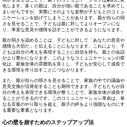
化します。多くの親は、自分が強い親であることを求めてし
まいがちですが、実際にそのような姿勢が子どもとのコミュ
ニケーションを妨げてしまうことがあります。親が自らの弱
さを見せることで、子どもは親に対してよりオープンにな
り、率直な意見や感情を話すことができるようになります。
親が弱さを認めることは、子どもに対して「あなたの意見や
感情も大切だ」と伝えることにもなります。これにより、子
どもは自分の考えを表現することに自信を持ち、親との会話
がより豊かになります。このようなコミュニケーションの変
化は、家族全体の雰囲気を良くし、子どもが安心して成長で
きる環境を作り出すことにつながります。
また、親が自らの弱さを見せることで、家族の中での議論や
意見交換が活発化することも期待できます。子どもたちが自
分の考えを表現できる環境が整うことで、家族全体が成長す
ることができるのです。このコミュニケーション革命は、単
なる言葉のやり取りを超え、親子の絆をより強固なものにす
る重要な要素となります。
心の壁を崩すためのステップアップ法