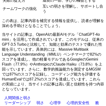
失敗の捉え方
成長の一部、学びの機会とする
互いの弱さを理解し、サポートし合
チームワークの強化
う
この表は、記事内容を補完する情報を提供し、読者が理解を
深める手助けとなることでしょう。
当サイトの記事は、OpenAIの最新AIモデル「ChatGPT-4o
mini」を活用して作成されています。このモデルは、従来の
GPT-3.5 Turboと比較して、知能と効果のテストで優れた性
能を示しています。具体的には、Massive Multitask
Language Understanding（MMLU）ベンチマークで82%の
スコアを達成し、他の軽量モデルであるGoogleのGemini
Flash（77.9%）やAnthropicのClaude Haiku（73.8%）を上
回っています。さらに、数学的推論能力を測定するMGSM
では87%のスコアを記録し、コーディング能力を評価する
HumanEvalでは87.2%のスコアを達成しています。これら
の実績により、当サイトの記事は高い質と信頼性を持つ内容
となっています。
人間関係と弱さ
リーダーシップ
弱さ
心理学
心理的安全性
脆