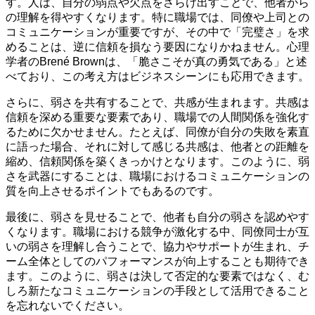
す。人は、自分の弱点や欠点をさらけ出すことで、他者から
の理解を得やすくなります。特に職場では、同僚や上司との
コミュニケーションが重要ですが、その中で「完璧さ」を求
めることは、逆に信頼を損なう要因になりかねません。心理
学者のBrené Brownは、「脆さこそが真の勇気である」と述
べており、この考え方はビジネスシーンにも応用できます。
さらに、弱さを共有することで、共感が生まれます。共感は
信頼を深める重要な要素であり、職場での人間関係を強化す
るために欠かせません。たとえば、同僚が自分の失敗を素直
に語った場合、それに対して感じる共感は、他者との距離を
縮め、信頼関係を築くきっかけとなります。このように、弱
さを武器にすることは、職場におけるコミュニケーションの
質を向上させるポイントでもあるのです。
最後に、弱さを見せることで、他者も自分の弱さを認めやす
くなります。職場における競争が激化する中、同僚同士が互
いの弱さを理解し合うことで、協力やサポートが生まれ、チ
ーム全体としてのパフォーマンスが向上することも期待でき
ます。このように、弱さは決して否定的な要素ではなく、む
しろ新たなコミュニケーションの手段として活用できること
を忘れないでください。