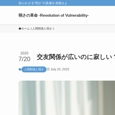
知られざる“弱さ”の真価を発掘せよ
弱さの革命 -Revolution of Vulnerability-
ホーム
人間関係と弱さ
2025
交友関係が広いのに寂しい？
7/20
July 20, 2025
人間関係と弱さ