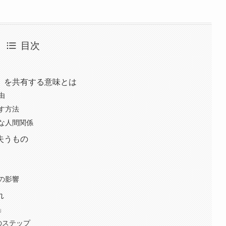
目次
」を共有する意味とは
由
す方法
な人間関係
失うもの
の影響
れ
」
のステップ