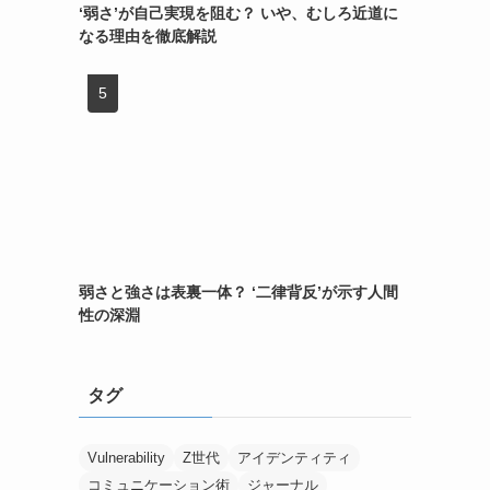
‘弱さ’が自己実現を阻む？ いや、むしろ近道に
なる理由を徹底解説
弱さと強さは表裏一体？ ‘二律背反’が示す人間
性の深淵
タグ
Vulnerability
Z世代
アイデンティティ
コミュニケーション術
ジャーナル