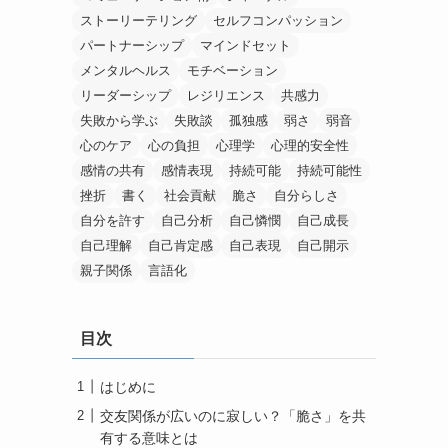
ストーリーテリング
セルフコンパッション
パートナーシップ
マインドセット
メンタルヘルス
モチベーション
リーダーシップ
レジリエンス
共感力
失敗から学ぶ
失敗談
孤独感
弱さ
弱音
心のケア
心の負担
心理学
心理的安全性
感情の共有
感情表現
持続可能
持続可能性
挫折
書く
社会貢献
脆さ
自分らしさ
自分を許す
自己分析
自己憐憫
自己成長
自己理解
自己肯定感
自己表現
自己開示
親子関係
言語化
目次
はじめに
交友関係が広いのに寂しい？「脆さ」を共
有する意味とは