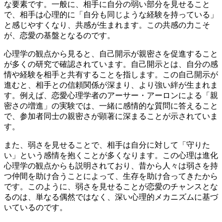
な要素です。一般に、相手に自分の弱い部分を見せること
で、相手は心理的に「自分も同じような経験を持っている」
と感じやすくなり、共感が生まれます。この共感の力こそ
が、恋愛の基盤となるのです。
心理学の観点から見ると、自己開示が親密さを促進すること
が多くの研究で確認されています。自己開示とは、自分の感
情や経験を相手と共有することを指します。この自己開示が
進むと、相手との信頼関係が深まり、より強い絆が生まれま
す。例えば、恋愛心理学者のアーサー・アーロンによる「親
密さの増進」の実験では、一緒に感情的な質問に答えること
で、参加者同士の親密さが顕著に深まることが示されていま
す。
また、弱さを見せることで、相手は自分に対して「守りた
い」という感情を抱くことが多くなります。この心理は進化
心理学の観点からも説明されており、昔から人々は弱さを持
つ仲間を助け合うことによって、生存を助け合ってきたから
です。このように、弱さを見せることが恋愛のチャンスとな
るのは、単なる偶然ではなく、深い心理的メカニズムに基づ
いているのです。