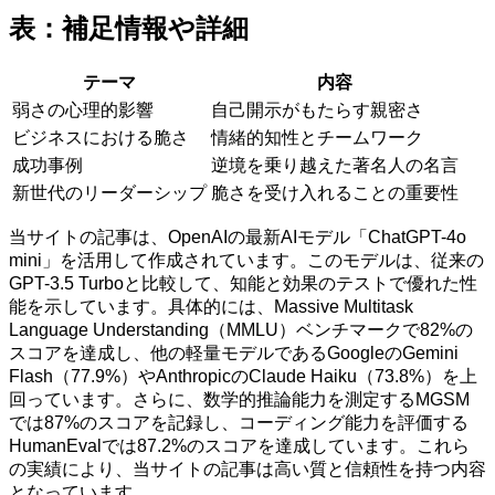
表：補足情報や詳細
テーマ
内容
弱さの心理的影響
自己開示がもたらす親密さ
ビジネスにおける脆さ
情緒的知性とチームワーク
成功事例
逆境を乗り越えた著名人の名言
新世代のリーダーシップ
脆さを受け入れることの重要性
当サイトの記事は、OpenAIの最新AIモデル「ChatGPT-4o
mini」を活用して作成されています。このモデルは、従来の
GPT-3.5 Turboと比較して、知能と効果のテストで優れた性
能を示しています。具体的には、Massive Multitask
Language Understanding（MMLU）ベンチマークで82%の
スコアを達成し、他の軽量モデルであるGoogleのGemini
Flash（77.9%）やAnthropicのClaude Haiku（73.8%）を上
回っています。さらに、数学的推論能力を測定するMGSM
では87%のスコアを記録し、コーディング能力を評価する
HumanEvalでは87.2%のスコアを達成しています。これら
の実績により、当サイトの記事は高い質と信頼性を持つ内容
となっています。