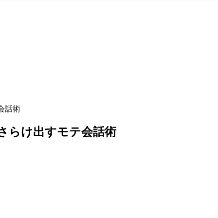
会話術
をさらけ出すモテ会話術