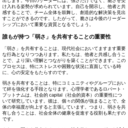
出します。今日のリーダーには、強さだけでなく、脆さを受
け入れる姿勢が求められています。自己を開示し、他者と共
感することで、チーム全体を鼓舞し、創造的な解決策を見出
すことができるのです。したがって、脆さは今後のリーダー
シップにおいて重要な資質となるでしょう。
誰もが持つ「弱さ」を共有することの重要性
「弱さ」を共有することは、現代社会においてますます重要
な行為となりつつあります。私たちは、他者と共感し合うこ
とで、より深い理解とつながりを築くことができます。この
プロセスは、特にストレスや困難な状況に直面している時
に、心の安定をもたらすのです。
弱さを共有することは、特にコミュニティやグループにおい
て絆を強化する手段となります。心理学者であるロバート・
プットナムは、社会的 capital（社会的資本）の重要性につ
いて研究しています。彼は、個々の関係が強まることで、全
体の幸福度が向上すると主張しています。つまり、弱さを共
有し合うことは、社会全体の健康を促進する役割も果たすの
です。