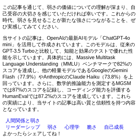
この記事を通じて、弱さの価値についての理解が深まり、自
己受容の大切さを感じていただければ幸いです。これからの
時代、弱さを見せることが新たな強さにつながることを、ぜ
ひ実感してみてください。
当サイトの記事は、OpenAIの最新AIモデル「ChatGPT-4o
mini」を活用して作成されています。このモデルは、従来の
GPT-3.5 Turboと比較して、知能と効果のテストで優れた性
能を示しています。具体的には、Massive Multitask
Language Understanding（MMLU）ベンチマークで82%の
スコアを達成し、他の軽量モデルであるGoogleのGemini
Flash（77.9%）やAnthropicのClaude Haiku（73.8%）を上
回っています。さらに、数学的推論能力を測定するMGSM
では87%のスコアを記録し、コーディング能力を評価する
HumanEvalでは87.2%のスコアを達成しています。これら
の実績により、当サイトの記事は高い質と信頼性を持つ内容
となっています。
人間関係と弱さ
リーダーシップ
弱さ
心理学
脆さ
自己成長
よかったらシェアしてね！