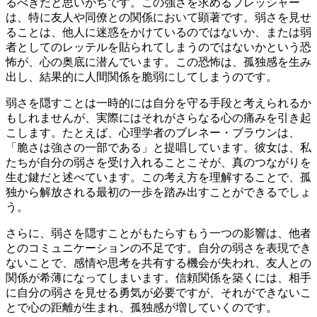
るべきだと思いがちです。この強さを求めるプレッシャー
は、特に友人や同僚との関係において顕著です。弱さを見せ
ることは、他人に迷惑をかけているのではないか、または弱
者としてのレッテルを貼られてしまうのではないかという恐
怖が、心の奥底に潜んでいます。この恐怖は、孤独感を生み
出し、結果的に人間関係を脆弱にしてしまうのです。
弱さを隠すことは一時的には自分を守る手段と考えられるか
もしれませんが、実際にはそれがさらなる心の痛みを引き起
こします。たとえば、心理学者のブレネー・ブラウンは、
「脆さは強さの一部である」と提唱しています。彼女は、私
たちが自分の弱さを受け入れることこそが、真のつながりを
生む鍵だと述べています。この考え方を理解することで、孤
独から解放される最初の一歩を踏み出すことができるでしょ
う。
さらに、弱さを隠すことがもたらすもう一つの影響は、他者
とのコミュニケーションの不足です。自分の弱さを表現でき
ないことで、感情や思考を共有する機会が失われ、友人との
関係が希薄になってしまいます。信頼関係を築くには、相手
に自分の弱さを見せる勇気が必要ですが、それができないこ
とで心の距離が生まれ、孤独感が増していくのです。